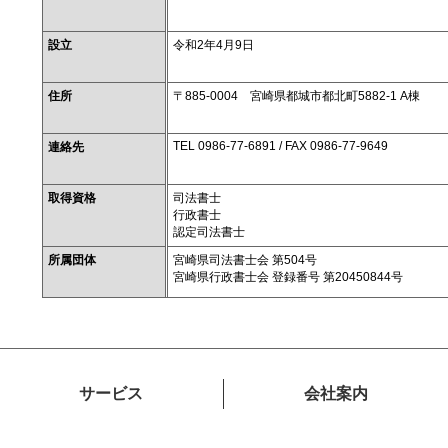
設立
令和2年4月9日
住所
〒885-0004 宮崎県都城市都北町5882-1 A棟
TEL 0986-77-6891 / FAX 0986-77-9649
連絡先
取得資格
司法書士
行政書士
認定司法書士
所属団体
宮崎県司法書士会 第504号
宮崎県行政書士会 登録番号 第20450844号
サービス
会社案内