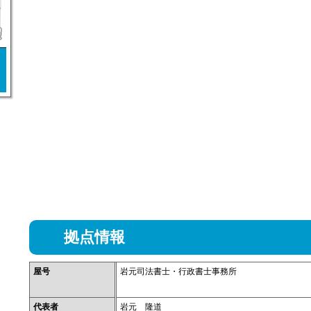
拠点情報
屋号
岩元司法書士・行政書士事務所
代表者
岩元 隆道