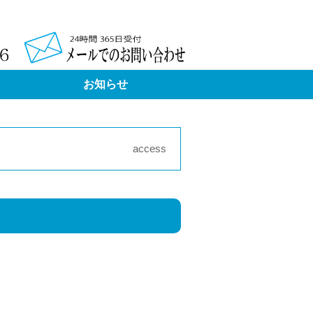
イ
ア
お
ンフ
クセ
問い
ォメ
ス
合わ
ーシ
せ
お知らせ
ョン
access