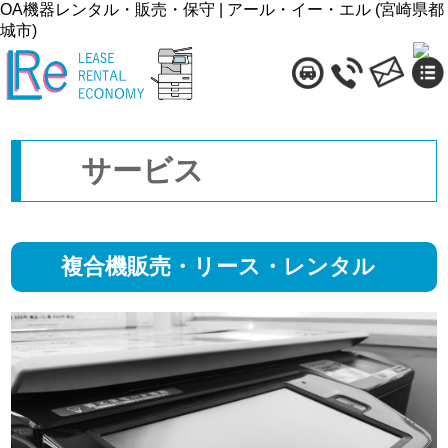
OA機器レンタル・販売・保守 | アール・イー・エル (宮崎県都
城市)
イ
ア
お
ンフ
クセ
問い
ォメ
ス
合わ
ーシ
せ
ョン
サービス
複合機販売・リース・レンタル